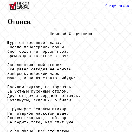
Старченков
Огонек
                  Николай Старченков

Щурятся весенние глаза,

Гнезда понастроили грачи.

Снег сошел, и первая гроза

Громыхнула за окном в ночи.

Запалю приветный огонек -

Все равно сегодня не уснуть.

Заварю купеческий чаек -

Может, и заглянет кто-нибудь!

Посидим рядком, не торопясь,

За уютным кухонным столом,

Друг от друга сердцем не таясь,

Потолкуем, вспомним о былом.

Струны растревожим втихаря

На гитарной ласковой душе,

Попоем тихонько, чтобы зря

Не будить того, кто спит уже.

Ну да ладно. Все это потом
