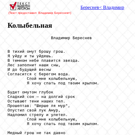
Береснев
< Владимир
(Текст предоставил: Владимир Береснев
<)
Колыбельная
                  Владимир Береснев

В тихий омут брошу грош.

Я уйду и ты уйдешь.

В темном небе плавится звезда.

Лес заполнит наши сны,

И до будущей весны

Согласится с берегом вода.

        Спой мне колыбельную,

        Я хочу спать под твоим крылом.

Будет омутом глубок

Сладкий сон – на долгий срок

Остывают тени наших тел.

Прошептав: "Шерше ля мур",

Опустил свой лук Амур,

Надломил стрелу и улетел.

        Спой мне колыбельную,

        Я хочу спать под твоим крылом.

Медный грош не так давно
