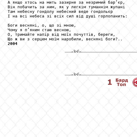
А якщо хтось на мить зазирне за незримий бар’єр,

Він побачить за ним, як у легкім туманнім жупані

Там небесну гондолу небесний веде гондольєр

І на всі небеса зі всіх сил від душі горлопанить:

Боги весняні, о, що зі мною,

Чому я п’яним стаю весною,

О, тримайте напір від моїх почуттів, береги,

2004