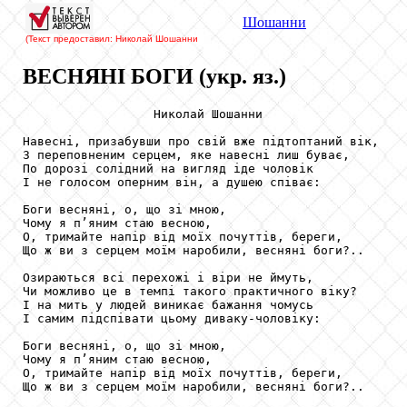
Шошанни
(Текст предоставил: Николай Шошанни
ВЕСНЯНІ БОГИ (укр. яз.)
                  Николай Шошанни

Навесні, призабувши про свій вже підтоптаний вік,

З переповненим серцем, яке навесні лиш буває,

По дорозі солідний на вигляд іде чоловік

І не голосом оперним він, а душею співає:

Боги весняні, о, що зі мною,

Чому я п’яним стаю весною,

О, тримайте напір від моїх почуттів, береги,

Що ж ви з серцем моїм наробили, весняні боги?..

Озираються всі перехожі і віри не ймуть,

Чи можливо це в темпі такого практичного віку?

І на мить у людей виникає бажання чомусь

І самим підспівати цьому диваку-чоловіку:

Боги весняні, о, що зі мною,

Чому я п’яним стаю весною,

О, тримайте напір від моїх почуттів, береги,

Що ж ви з серцем моїм наробили, весняні боги?..
