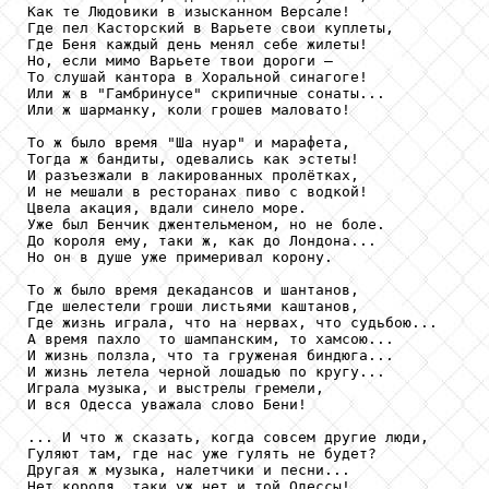
Как те Людовики в изысканном Версале!

Где пел Касторский в Варьете свои куплеты,

Где Беня каждый день менял себе жилеты!

Но, если мимо Варьете твои дороги –

То слушай кантора в Хоральной синагоге!

Или ж в "Гамбринусе" скрипичные сонаты...

Или ж шарманку, коли грошев маловато!

То ж было время "Ша нуар" и марафета,

Тогда ж бандиты, одевались как эстеты!

И разъезжали в лакированных пролётках,

И не мешали в ресторанах пиво с водкой!

Цвела акация, вдали синело море.

Уже был Бенчик джентельменом, но не боле.

До короля ему, таки ж, как до Лондона...

Но он в душе уже примеривал корону.

То ж было время декадансов и шантанов,

Где шелестели гроши листьями каштанов,

Где жизнь играла, что на нервах, что судьбою...

А время пахло  то шампанским, то хамсою...

И жизнь ползла, что та груженая биндюга...

И жизнь летела черной лошадью по кругу...

Играла музыка, и выстрелы гремели,

И вся Одесса уважала слово Бени!

... И что ж сказать, когда совсем другие люди,

Гуляют там, где нас уже гулять не будет?

Другая ж музыка, налетчики и песни...

Нет короля, таки уж нет и той Одессы!
