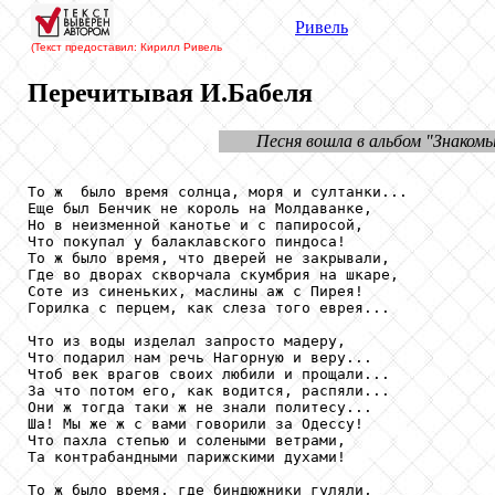
Ривель
(Текст предоставил: Кирилл Ривель
Перечитывая И.Бабеля
Песня вошла в альбом "Знакомый
То ж  было время солнца, моря и султанки...

Еще был Бенчик не король на Молдаванке,

Но в неизменной канотье и с папиросой,

Что покупал у балаклавского пиндоса!

То ж было время, что дверей не закрывали,

Где во дворах скворчала скумбрия на шкаре,

Соте из синеньких, маслины аж с Пирея!

Горилка с перцем, как слеза того еврея...

Что из воды изделал запросто мадеру,

Что подарил нам речь Нагорную и веру...

Чтоб век врагов своих любили и прощали...

За что потом его, как водится, распяли...

Они ж тогда таки ж не знали политесу...

Ша! Мы же ж с вами говорили за Одессу!

Что пахла степью и солеными ветрами,

Та контрабандными парижскими духами!

То ж было время, где биндюжники гуляли,
