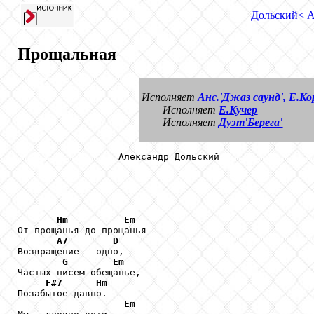
Дольский
< 
Прощальная
Исполняет
Анс.'Джаз саунд', Е.К
Исполняет
Е.Кучер
Исполняет
Дуэт'Берега'
                  Александр Дольский

Hm
Em
От прощанья до прощанья

A7
D
Возвращение - одно,

G
Em
Частых писем обещанье,

F#7
Hm
Позабытое давно.

Em