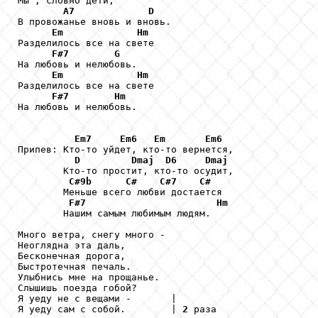
Мы , словно дети,

A7
D
В провожанье вновь и вновь.

Em
Hm
Разделилось все на свете

F#7
G
На любовь и нелюбовь.

Em
Hm
Разделилось все на свете

F#7
Hm
На любовь и нелюбовь.

Em7
Em6
Em
Em6
Припев: Кто-то уйдет, кто-то вернется,

D
Dmaj
D6
Dmaj
        Кто-то простит, кто-то осудит,

C#9b
C#
C#7
C#
        Меньше всего любви достается

F#7
Hm
        Нашим самым любимым людям.

Много ветра, снегу много -

Неоглядна эта даль,

Бесконечная дорога,

Быстротечная печаль.

Улыбнись мне на прощанье.

Слышишь поезда гобой?

Я уеду не с вещами -       |

Я уеду сам с собой.        | 
2
 раза
