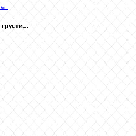
Олег
русти...