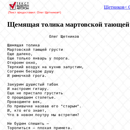
Щетников
< 
(Текст предоставил: Олег Щетников
<)
Щемящая толика мартовской тающей г
                  Олег Щетников

Щемящая толика

Мартовской тающей грусти

Еще далеко,

Еще только январь у порога.

Откроем окно,

Терпкий воздух на кухню запустим,

Согреем беседою душу

И рюмочкой грога.

Закурим душистый табак

И настроим гитару.

Еще не пристало грустить

О прошедшем столетье.

Проводимте век,

По привычке назвав его "старым".

И, кто его знает,

Что в новом поутру мы встретим?

Не будем спешить –

Торопиться – плохая примета.
