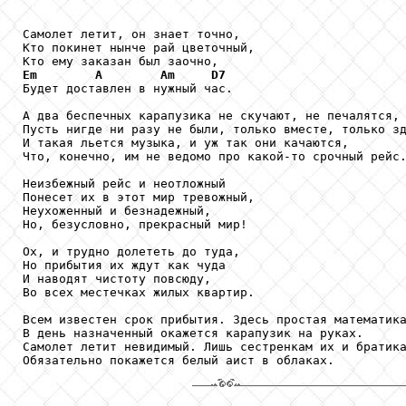
Самолет летит, он знает точно,

Кто покинет нынче рай цветочный,

Em
A
Am
D7
Будет доставлен в нужный час.

А два беспечных карапузика не скучают, не печалятся,

Пусть нигде ни разу не были, только вместе, только зд
И такая льется музыка, и уж так они качаются,

Что, конечно, им не ведомо про какой-то срочный рейс.
Неизбежный рейс и неотложный

Понесет их в этот мир тревожный,

Неухоженный и безнадежный,

Но, безусловно, прекрасный мир!

Ох, и трудно долететь до туда,

Но прибытия их ждут как чуда

И наводят чистоту повсюду,

Во всех местечках жилых квартир.

Всем известен срок прибытия. Здесь простая математика
В день назначенный окажется карапузик на руках.

Самолет летит невидимый. Лишь сестренкам их и братика
Обязательно покажется белый аист в облаках.