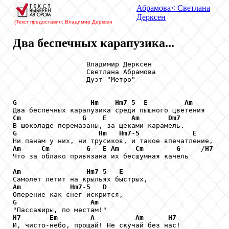
Абрамова
< Светлана
Дерксен
(Текст предоставил: Владимир Дерксен
Два беспечных карапузика...
                  Владимир Дерксен

                  Светлана Абрамова

                  Дуэт "Метро"

G
Hm
Hm7
-
5
  Е         
Am
Cm
G
E
Am
Dm7
G
Hm
Hm7
-
5
E
Am
Cm
G
E
Am
Cm
G
     /
H7
Что за облако привязана их бесшумная качель

Am
Hm7
-
5
E
Am
Hm7
-
5
D
G
Am
H7
Em
A
Am
H7
И, чисто-небо, прощай! Не скучай без нас!
