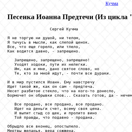
Кучма
Песенка Иоанна Предтечи (Из цикла 
                  Сергей Кучма

Я не торгую ни душой, ни телом,

Я тычусь в мысли, как слепой щенок.

Все, что еще горело, или тлело,

Как водится давно, - запрещено.

   Запрещено, запрещено, запрещено!

   Уходят ходоки, пути их нелегки.

   Им, как и мне, дано святое слово, но

   Те, кто за мной идут, - почти все дураки.

И в мир пустился Иоанн. Ему навстречу

Идет такой же, как он сам - предтеча.

Несет разбитое стекло, что на кого-то донесло,

Бормочет он обрывки слов... Сказать готов, да - нечем
   Все продано, все продано, все продано.

   Идет на деньги счет, всему своя цена.

   И выпит стыд со щек, и пролито вино

   Той правды, что подавно - продана.

Обрыдло все вконец, опостылело.

Мертвы желанья, вера сожжена.
