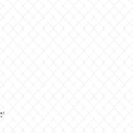
к!

"
