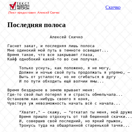
Скичко
(Текст предоставил: Алексей Скичко
Последняя полоса
                  Алексей Скичко

Гаснет закат, и последняя лишь полоса

Мне одинокий мой путь в темноте освещает...

Время такое, что все закрывают глаза,

Кайф однобокий какой-то во сне получая.

     Только уснуть, как положено, я не могу,

     Должен и ночью свой путь продолжать я упрямо, –

     Выть от усталости, но не сгибаться в дугу

     И по пути обходить ещё волчии ямы...

Время бездарное в землю врывает меня:

Где-то свой пыл потерял я и страсть обмельчала...

Остановлю как-нибудь своего я коня,

Чувствуя уж невозможность начать всё с начала...

     "Хватит," – скажу, – "откатал ты меня, мой дружо
     Время пришло отдохнуть от той бешенной скачки...
     И, совершив свой последний, но яркий прыжок,

     Тронусь туда на обшарпанной старенькой тачке...
