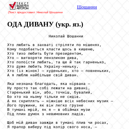
Шошанни
(Текст предоставил: Николай Шошанни
ОДА ДИВАНУ (укр. яз.)
                  Николай Шошанни

Хто любить в захваті стріляти по мішенях,

Кому подобається класти щось в кишеню,

Хто тихо любить бути президентом,

Хто — витворяти пензликом дива,

Хто попоїсти любить, та ще й так гарненько,

Хто дуже любить Україну-неньку,

Хто (із жінок) — худеньких, хто — повненьких,

А я люблю найбільше свій диван.

Яка незнана благодать, яка нірвана —

Ну просто так собі лежати на дивані,

Старенький він, або, точніш, бувалий,

Бо хто на ньому тільки не сидів.

А як скриплять — ніжніше всіх небесних музик —

Його пружини, як він легко грузне

В тумані мрій, як я — в обіймах музи

Під плин думок з невимовних ладів.

Щоб мій диван завжди в тумані плив чи росах,

Я прапор виберу під колір свого носа, —
