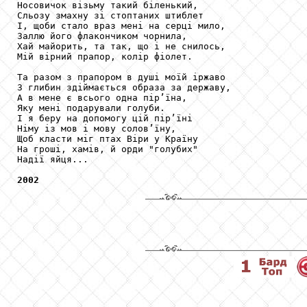
Носовичок візьму такий біленький,

Сльозу змахну зі стоптаних штиблет

І, щоби стало враз мені на серці мило,

Заллю його флакончиком чорнила,

Хай майорить, та так, що і не снилось,

Мій вірний прапор, колір фіолет.

Та разом з прапором в душі моїй іржаво

З глибин здіймається образа за державу,

А в мене є всього одна пір’їна,

Яку мені подарували голуби.

І я беру на допомогу цій пір’їні

Німу із мов і мову солов’їну,

Щоб класти міг птах Віри у Країну

На гроші, хамів, й орди "голубих"

Надії яйця...

2002