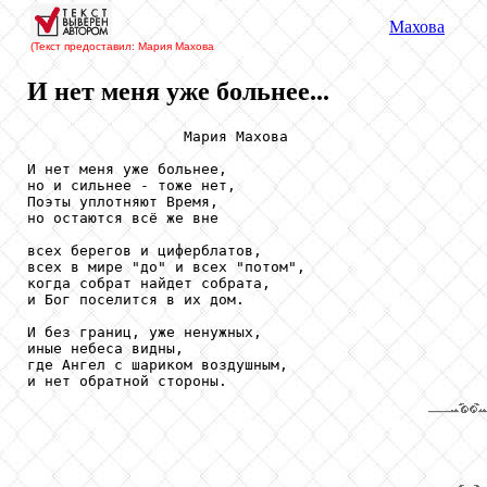
Махова
(Текст предоставил: Мария Махова
И нет меня уже больнее...
                  Мария Махова

И нет меня уже больнее,

но и сильнее - тоже нет,

Поэты уплотняют Время,

но остаются всё же вне

всех берегов и циферблатов,

всех в мире "до" и всех "потом",

когда собрат найдет собрата,

и Бог поселится в их дом.

И без границ, уже ненужных,

иные небеса видны,

где Ангел с шариком воздушным,

и нет обратной стороны.