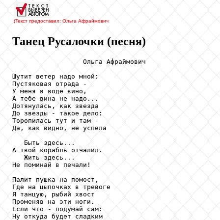
(Текст предоставил: Ольга Афраймович
Танец Русалочки (песня)
                  Ольга Афраймович

Шутит ветер надо мной:

Пустяковая отрада -

У меня в воде вино,

А тебе вина не надо...

Дотянулась, как звезда

До звезды - такое дело:

Торопилась тут и там -

Да, как видно, не успела

   Быть здесь...

А твой корабль отчалил.

   Жить здесь...

Не поминай в печали!

Палит пушка на помост,

Где на цыпочках в тревоге

Я танцую, рыбий хвост

Променяв на эти ноги.

Если что - подумай сам:

Ну откуда будет сладким
