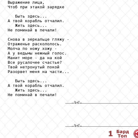
Выражение лица,

Чтоб при этакой зарядке

   Быть здесь...

А твой корабль отчалил.

   Жить здесь...

Не поминай в печали!

Снова в зеркальце гляжу -

Отраженье раскололось.

Молча по ножу хожу -

А у ведьмы нежный голос.

Манит море - да на кой

Все русалочее счастье?

Твой нетронутый покой

Разорвет меня на части...

   Быть здесь...

А твой корабль отчалил.

   Жить здесь...

Не поминай в печали!