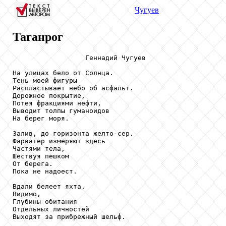
Чугуев
Таганрог
                  Геннадий Чугуев

На улицах бело от Солнца.

Тень моей фигуры

Распластывает небо об асфальт.

Дорожное покрытие,

Потея фракциями нефти,

Выводит толпы гуманоидов

На берег моря.

Залив, до горизонта желто-сер.

Фарватер измеряют здесь

Частями тела,

Шествуя пешком

От берега.

Пока не надоест.

Вдали белеет яхта.

Видимо,

Глубины обитания

Отдельных личностей

Выходят за прибрежный шельф.
