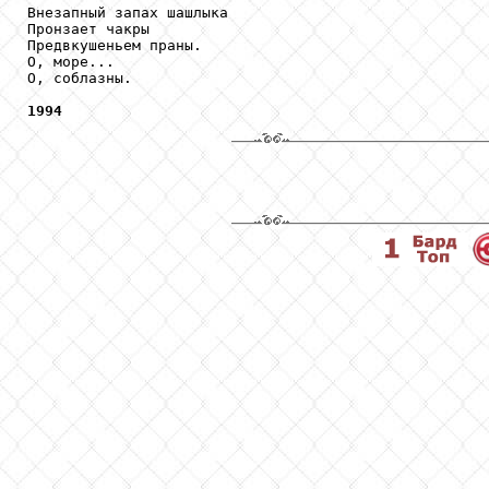
Внезапный запах шашлыка

Пронзает чакры

Предвкушеньем праны.

О, море...

О, соблазны.

1994