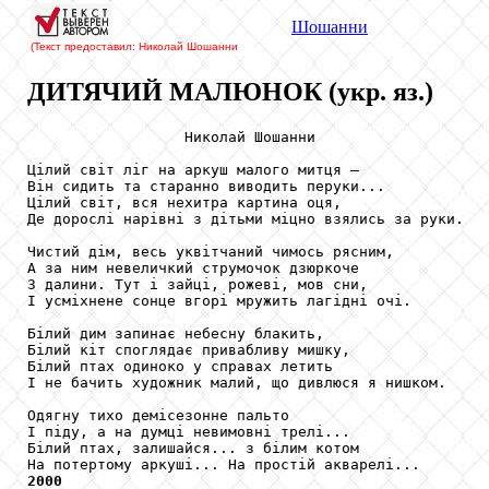
Шошанни
(Текст предоставил: Николай Шошанни
ДИТЯЧИЙ МАЛЮНОК (укр. яз.)
                  Николай Шошанни

Цілий світ ліг на аркуш малого митця —

Він сидить та старанно виводить перуки...

Цілий світ, вся нехитра картина оця,

Де дорослі нарівні з дітьми міцно взялись за руки.

Чистий дім, весь уквітчаний чимось рясним,

А за ним невеличкий струмочок дзюркоче

З далини. Тут і зайці, рожеві, мов сни,

І усміхнене сонце вгорі мружить лагідні очі.

Білий дим запинає небесну блакить,

Білий кіт споглядає привабливу мишку,

Білий птах одиноко у справах летить

І не бачить художник малий, що дивлюся я нишком.

Одягну тихо демісезонне пальто

І піду, а на думці невимовні трелі...

Білий птах, залишайся... з білим котом

2000