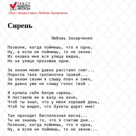
(Текст предоставил: Любовь Захарченко
Сирень
                  Любовь Захарченко

Позвони, когда поймешь, что я одна,

Ну, а если не поймешь, то не звони.

Из окошка мне вся улица видна,

Но на улице прохожие одни.

За окном моим давно расстаял снег...

Поросла твоя тропиночка травой...

За окном своим я слышу плач и смех,

Но давно уже не слышу голос твой .

Я купила себе белую сирень.

Я поставлю ее в вазу на окне,

Чтоб ты знал, что у меня хороший день,

Чтоб ты видел, что букеты дарят мне!

Так проходит бесполезная весна...

Ты не знаешь то, что я считаю дни...

Позвони, когда поймешь, что я одна,

Ну, а если не поймешь, то не звони...
