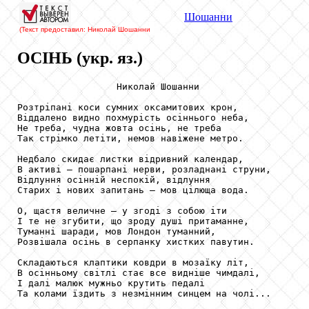
Шошанни
(Текст предоставил: Николай Шошанни
ОСІНЬ (укр. яз.)
                  Николай Шошанни

Розтріпані коси сумних оксамитових крон,

Віддалено видно похмурість осіннього неба,

Не треба, чудна жовта осінь, не треба

Так стрімко летіти, немов навіжене метро.

Недбало скидає листки відривний календар,

В активі — пошарпані нерви, розладнані струни,

Відлуння осінній неспокій, відлуння

Старих і нових запитань — мов цілюща вода.

О, щастя величне — у згоді з собою іти

І те не згубити, що зроду душі притаманне,

Туманні шаради, мов Лондон туманний,

Розвішала осінь в серпанку хистких павутин.

Складаються клаптики ковдри в мозаїку літ,

В осінньому світлі стає все видніше чимдалі,

І далі малюк мужньо крутить педалі

Та колами їздить з незмінним синцем на чолі...
