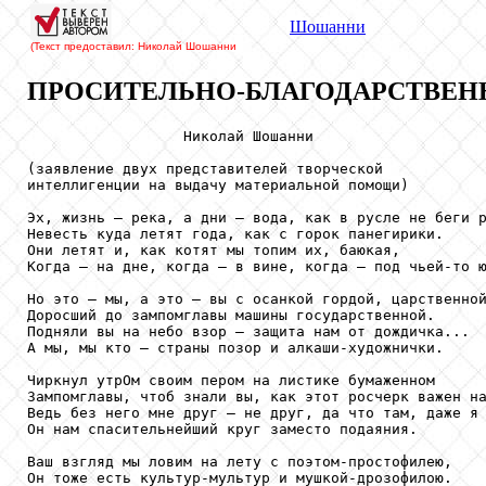
Шошанни
(Текст предоставил: Николай Шошанни
ПРОСИТЕЛЬНО-БЛАГОДАРСТВЕН
                  Николай Шошанни

(заявление двух представителей творческой

интеллигенции на выдачу материальной помощи)

Эх, жизнь — река, а дни — вода, как в русле не беги р
Невесть куда летят года, как с горок панегирики.

Они летят и, как котят мы топим их, баюкая,

Когда — на дне, когда — в вине, когда — под чьей-то ю
Но это — мы, а это — вы с осанкой гордой, царственной
Доросший до зампомглавы машины государственной.

Подняли вы на небо взор — защита нам от дождичка...

А мы, мы кто — страны позор и алкаши-художнички.

Чиркнул утрОм своим пером на листике бумаженном

Зампомглавы, чтоб знали вы, как этот росчерк важен на
Ведь без него мне друг — не друг, да что там, даже я 
Он нам спасительнейший круг заместо подаяния.

Ваш взгляд мы ловим на лету с поэтом-простофилею,

Он тоже есть культур-мультур и мушкой-дрозофилою.
