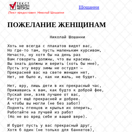
Шошанни
(Текст предоставил: Николай Шошанни
ПОЖЕЛАНИЕ ЖЕНЩИНАМ
                  Николай Шошанни

Хоть не всегда с плакатов видят вас,

Но где-то там, пусть маленьким курсивом,

Нечасто, ну хотя бы на день раз

Вам говорить должны, что вы красивы.

Вы знать должны и верить (хоть бы мне),

Пусть эту веру зимы не остудят —

Прекрасней вас на свете женщин нет,

Нет, не было и, как ни жаль, не будет.

Нет, вру, лишь дети в их прекрасный час,

Прижавшись к вам, как будто к доброй фее,

Пускай они, взяв лучшее от вас,

Растут ещё прекрасней и добрее.

А чтобы вы могли (не без забот)

Поднять птенцов и крылья их оперить,

Работайте на лучшей из работ

(Но не во вред себе и вашей вере).

И будет пусть у вас прекрасный друг,

Хотя б один (не только для банкетов),
