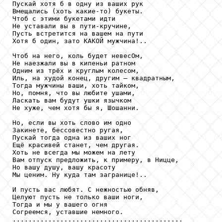
Пускай хотя б в одну из ваших рук

Вмещались (хоть какие-то) букеты.

Чтоб с этими букетами идти

Не уставали вы в пути-кручине,

Пусть встретится на вашем на пути

Хотя б один, зато КАКОЙ мужчина!..

Чтоб на него, коль будет невесОм,

Не наезжали вы в кипеньи ратном

Одним из трёх и круглым колесом,

Иль, на худой конец, другим — квадратным,

Тогда мужчины ваши, хоть тайком,

Но, помня, что вы любите ушами,

Ласкать вам будут ушки язычком

Не хуже, чем хотя бы я, Шошанни.

Но, если вы хоть слово им одно

Закинете, бессовестно ругая,

Пускай тогда одна из ваших ног

Ещё красивей станет, чем другая.

Хоть не всегда мы можем на лету

Вам отпуск предложить, к примеру, в Ницце,

Но вашу душу, вашу красоту

Мы ценим. Ну куда там загранице!..

И пусть вас любят. С нежностью обняв,

Целуют пусть не только ваши ноги,

Тогда и мы у вашего огня

Согреемся, уставшие немного.

...........................................
