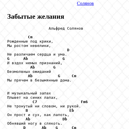
Солянов
Забытые желания
                  Альфред Солянов

Cm
Рожденные под крики,

Мы ростом невелики,

D
G
Ab
G
И вздох немых признаний,

Ab
G
Безмолвных ожиданий

Ab
G
Cm
Мы прячем в безымянные дома.

И музыкальный запах

Плывет на синих лапах,

C7
Fm6
Не тронутый ни словом, ни рукой.

B
Eb
Он прост и сух, как лапоть,

Ab
Db
Обнявший ногу в слякоть.

D
Ab
G
Cm