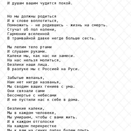
И душам вашим чудится покой.

Но мы должны родиться

И в слове воплотиться,

Помножить - не родившись - жизнь на смерть.

Стучат об пол колени,

Гармонии вселенной

В трамвайной давке негде больше сесть.

Мы лепим тело ртами

И слушаем руками.

Калеки мы, как нас ни замеси.

На нас нельзя молиться,

Безлики наши лица.

В разлуке мы с Россией на Руси.

Забытые желанья,

Нам нет нигде названья,

Мы сводим ваших гениев с ума.

Они связали сами

Бессмертье с небесами

И не пустили нас к себе в дома.

Безликие калеки,

Мы в каждом человеке,

Мы умираем, чтобы с вами жить.

И в каждом отголоске

На каждом перекрестке

Мы к вам на синих лапах будем плыть.
