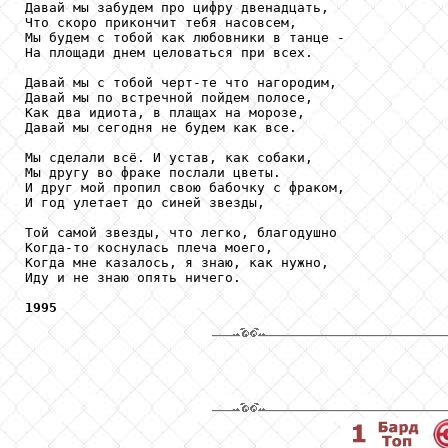
Давай мы забудем про цифру двенадцать,

Что скоро прикончит тебя насовсем,

Мы будем с тобой как любовники в танце -

На площади днем целоваться при всех.

Давай мы с тобой черт-те что нагородим,

Давай мы по встречной пойдем полосе,

Как два идиота, в плащах на морозе,

Давай мы сегодня не будем как все.

Мы сделали всё. И устав, как собаки,

Мы другу во фраке послали цветы.

И друг мой пропил свою бабочку с фраком,

И год улетает до синей звезды,

Той самой звезды, что легко, благодушно

Когда-то коснулась плеча моего,

Когда мне казалось, я знаю, как нужно,

Иду и не знаю опять ничего.

1995