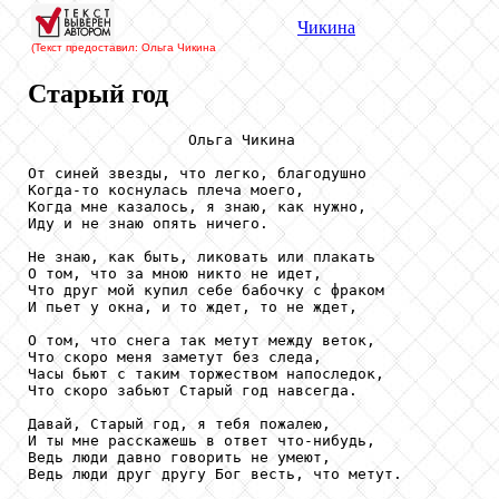
Чикина
(Текст предоставил: Ольга Чикина
Старый год
                  Ольга Чикина

От синей звезды, что легко, благодушно

Когда-то коснулась плеча моего,

Когда мне казалось, я знаю, как нужно,

Иду и не знаю опять ничего.

Не знаю, как быть, ликовать или плакать

О том, что за мною никто не идет,

Что друг мой купил себе бабочку с фраком

И пьет у окна, и то ждет, то не ждет,

О том, что снега так метут между веток,

Что скоро меня заметут без следа,

Часы бьют с таким торжеством напоследок,

Что скоро забьют Старый год навсегда.

Давай, Старый год, я тебя пожалею,

И ты мне расскажешь в ответ что-нибудь,

Ведь люди давно говорить не умеют,

Ведь люди друг другу Бог весть, что метут.
