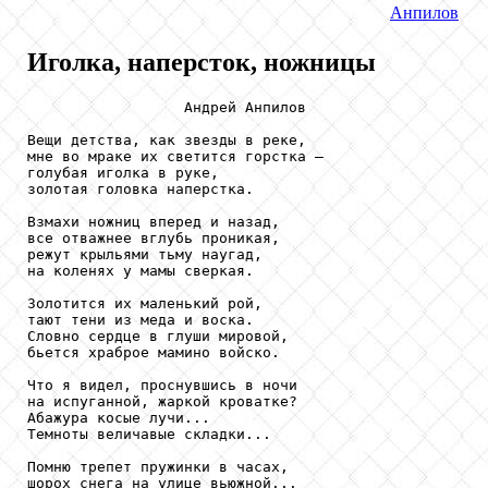
Анпилов
Иголка, наперсток, ножницы
                  Андрей Анпилов

Вещи детства, как звезды в реке,

мне во мраке их светится горстка –

голубая иголка в руке,

золотая головка наперстка.

Взмахи ножниц вперед и назад,

все отважнее вглубь проникая,

режут крыльями тьму наугад,

на коленях у мамы сверкая.

Золотится их маленький рой,

тают тени из меда и воска.

Словно сердце в глуши мировой,

бьется храброе мамино войско.

Что я видел, проснувшись в ночи

на испуганной, жаркой кроватке?

Абажура косые лучи...

Темноты величавые складки...

Помню трепет пружинки в часах,

шорох снега на улице вьюжной...
