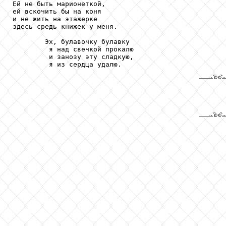
Ей не быть марионеткой,

ей вскочить бы на коня

и не жить на этажерке

здесь средь книжек у меня.

        Эх, булавочку булавку

         я над свечкой прокалю

         и занозу эту сладкую,

         я из сердца удалю.