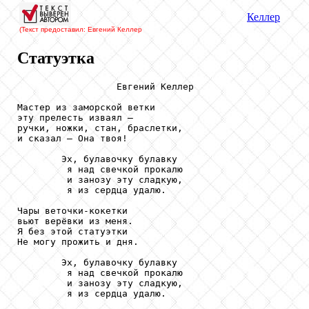
Келлер
(Текст предоставил: Евгений Келлер
Статуэтка
                  Евгений Келлер

Мастер из заморской ветки

эту прелесть изваял –

ручки, ножки, стан, браслетки,

и сказал – Она твоя!

        Эх, булавочку булавку

         я над свечкой прокалю

         и занозу эту сладкую,

         я из сердца удалю.

Чары веточки-кокетки

вьют верёвки из меня.

Я без этой статуэтки

Не могу прожить и дня.

        Эх, булавочку булавку

         я над свечкой прокалю

         и занозу эту сладкую,

         я из сердца удалю.
