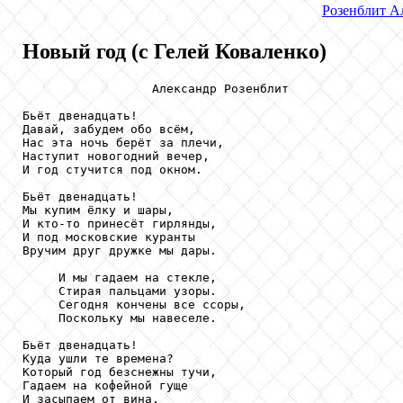
Розенблит
Ал
Новый год (с Гелей Коваленко)
                  Александр Розенблит

Бьёт двенадцать!

Давай, забудем обо всём,

Нас эта ночь берёт за плечи,

Наступит новогодний вечер,

И год стучится под окном.

Бьёт двенадцать!

Мы купим ёлку и шары,

И кто-то принесёт гирлянды,

И под московские куранты

Вручим друг дружке мы дары.

     И мы гадаем на стекле,

     Стирая пальцами узоры.

     Сегодня кончены все ссоры,

     Поскольку мы навеселе.

Бьёт двенадцать!

Куда ушли те времена?

Который год безснежны тучи,

Гадаем на кофейной гуще

И засыпаем от вина.
