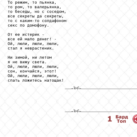
То режим, то пьянка,

то ром, то валерьянка,

то беседы, но с соседом,

все секреты да секреты,

то с каким-то солдафоном

секс по домофону.

От ее истерик -

все ей мало денег! -

Ой, люли, люли, люли,

стал я неврастеник.

Ни зимой, ни летом

я не вижу света.

Ой, люли, люли, люли,

сон, кончайся, этот!

Ой, люли, люли, люли,

спать ложитесь натощак!