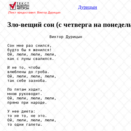
Дурицын
(Текст предоставил: Виктор Дурицын
Зло-вещий сон (с четверга на понедел
                  Виктор Дурицын

Сон мне раз снился,

будто бы я женился!

Ой, люли, люли, люли,

как с луны свалился.

И не то, чтобы

влюблены до гроба.

Ой, люли, люли, люли,

так себе зазноба.

По пятам ходит,

мною руководит.

Ой, люли, люли, люли,

прямо при народе.

У нее диета:

то не то, не это.

Ой, люли, люли, люли,

то одни галеты.
