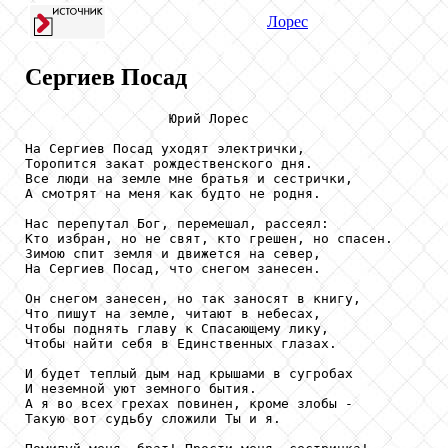
Лорес
Сергиев Посад
                  Юрий Лорес

На Сергиев Посад уходят электрички,

Торопится закат рождественского дня.

Все люди на земле мне братья и сестрички,

А смотрят на меня как будто не родня.

Нас перепутал Бог, перемешал, рассеял:

Кто избран, но не свят, кто грешен, но спасен.

Зимою спит земля и движется на север,

На Сергиев Посад, что снегом занесен.

Он снегом занесен, но так заносят в книгу,

Что пишут на земле, читают в небесах,

Чтобы поднять главу к Спасающему лику,

Чтобы найти себя в Единственных глазах.

И будет теплый дым над крышами в сугробах

И неземной уют земного бытия.

А я во всех грехах повинен, кроме злобы -

Такую вот судьбу сложили Ты и я.
