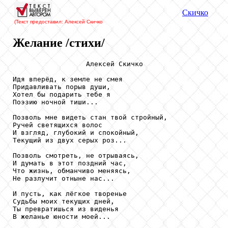
Скичко
(Текст предоставил: Алексей Скичко
Желание /стихи/
                  Алексей Скичко

Идя вперёд, к земле не смея

Придавливать порыв души,

Хотел бы подарить тебе я

Поэзию ночной тиши...

Позволь мне видеть стан твой стройный,

Ручей светящихся волос

И взгляд, глубокий и спокойный,

Текущий из двух серых роз...

Позволь смотреть, не отрываясь,

И думать в этот поздний час,

Что жизнь, обманчиво меняясь,

Не разлучит отныне нас...

И пусть, как лёгкое творенье

Судьбы моих текущих дней,

Ты превратишься из виденья

В желанье юности моей...
