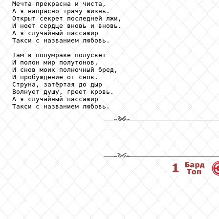
Мечта прекрасна и чиста,

А я напрасно трачу жизнь.

Открыт секрет последней лжи,

И ноет сердце вновь и вновь.

А я случайный пассажир

Такси с названием любовь.

Там в полумраке полусвет

И полон мир полутонов,

И снов моих полночный бред,

И пробуждение от снов.

Струна, затёртая до дыр

Волнует душу, греет кровь.

А я случайный пассажир

Такси с названием любовь.