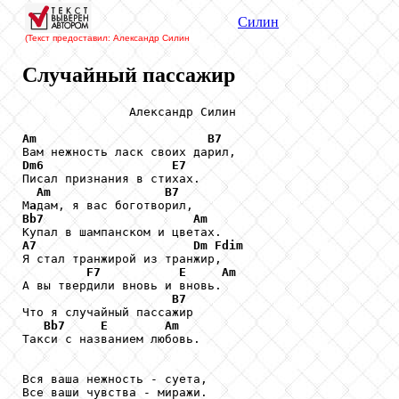
Силин
(Текст предоставил: Александр Силин
Случайный пассажир
               Александр Силин

Am
B7
Dm6
E7
Писал признания в стихах.

Am
B7
М
a
Bb7
Am
A7
Dm
Fdim
Я стал транжирой из транжир,

F7
E
Am
А вы твердили вновь и вновь.

B7
Что я случайный пассажир

Bb7
E
Am
Такси с названием любовь.

Вся ваша нежность - суета,

Все ваши чувства - миражи.
