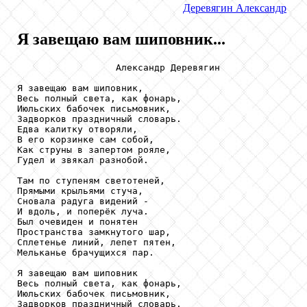
Деревягин
Александр
Я завещаю вам шиповник...
                  Александр Деревягин

Я завещаю вам шиповник,

Весь полный света, как фонарь,

Июльских бабочек письмовник,

Задворков праздничный словарь.

Едва калитку отворяли,

В его корзинке сам собой,

Как струны в запертом рояле,

Гудел и звякал разнобой.

Там по ступеням светотеней,

Прямыми крыльями стуча,

Сновала радуга видений -

И вдоль, и поперёк луча.

Был очевиден и понятен

Пространства замкнутого шар,

Сплетенье линий, лепет пятен,

Мельканье брачущихся пар.

Я завещаю вам шиповник

Весь полный света, как фонарь,

Июльских бабочек письмовник,

Задворков праздничный словарь.
