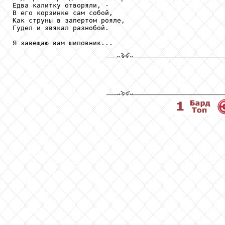
Едва калитку отворяли, -

В его корзинке сам собой,

Как струны в запертом рояле,

Гудел и звякал разнобой.

Я завещаю вам шиповник...