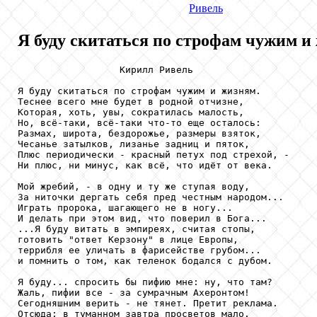
Ривель
Я буду скитаться по строфам чужим и 
                  Кирилл Ривель

Я буду скитаться по строфам чужим и жизням.

Теснее всего мне будет в родной отчизне,

Которая, хоть, увы, сократилась малость,

Но, всё-таки, всё-таки что-то еще осталось:

Размах, широта, бездорожье, размеры взяток,

Чесанье затылков, лизанье задниц и пяток,

Плюс периодически - красный петух под стрехой, -

Ни плюс, ни минус, как всё, что идёт от века.

Мой жребий, - в одну и ту же ступая воду,

За ниточки дергать себя пред честным народом...

Играть пророка, шагающего не в ногу...

И делать при этом вид, что поверил в Бога...

...Я буду витать в эмпиреях, считая стопы,

готовить "ответ Керзону" в лице Европы,

террибля ее уличать в фарисействе грубом...

и помнить о том, как теленок бодался с дубом.

Я буду... спросить бы пифию мне: ну, что там?

Жаль, пифии все - за сумрачным Ахеронтом!

Сегодняшним верить - не тянет. Претит реклама.

Отсюда: в туманном завтра просветов мало.
