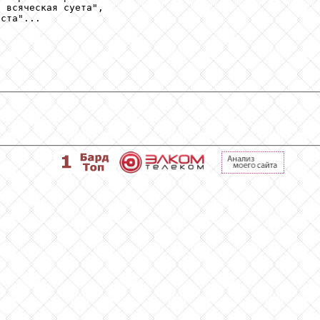
 всяческая суета",

ста"...
