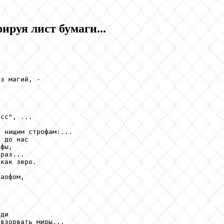
ируя лист бумаги...
з магий, -

сс", ...

 нищим строфам:...

 до нас

фы,

раз...

как зеро.



аофом,

ди

взорвать миры...
