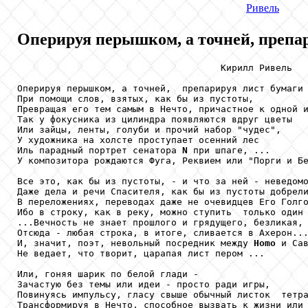
Ривель
Оперируя перышком, а точней, препар
                                     Кирилл Ривель

Оперируя перышком, а точней,  препарируя лист бумаги

При помощи слов, взятых, как бы из пустоты,

Превращая его тем самым в Нечто, причастное к одной и
Так у фокусника из цилиндра появляются вдруг цветы

Или зайцы, ленты, голуби и прочий набор "чудес",

У художника на холсте проступает осенний лес

Иль парадный портрет сенатора 
N
 при шпаге, ...

У композитора рождаются Фуга, Реквием или "Порги и Бе
Все это, как бы из пустоты, - и что за ней - неведомо
Даже дела и речи Спасителя, как бы из пустоты добрели
В переложениях, переводах даже не очевидцев Его Голго
Ибо в строку, как в реку, можно ступить  только один 
...Вечность не знает прошлого и грядущего, безликая, 
Отсюда - любая строка, в итоге, сливается в Ахерон...
И, значит, поэт, невольный посредник между 
Homo
 и Сав
Не ведает, что творит, царапая лист пером ...

Или, гоняя шарик по белой глади -

Зачастую без темы или идеи - просто ради игры,

Повинуясь импульсу, гласу свыше обычный листок  тетра
Трансформируя в Нечто, способное вызвать к жизни или 