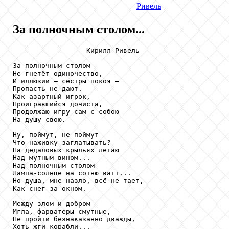
Ривель
За полночным столом...
                  Кирилл Ривель

За полночным столом

Не гнетёт одиночество,

И иллюзии – сёстры покоя –

Пропасть не дают.

Как азартный игрок,

Проигравшийся дочиста,

Продолжаю игру сам с собою

На душу свою.

Ну, поймут, не поймут –

Что наживку заглатывать?

На дедаловых крыльях летаю

Над мутным вином...

Над полночным столом

Лампа-солнце на сотню ватт...

Но душа, мне назло, всё не тает,

Как снег за окном.

Между злом и добром –

Мгла, фарватеры смутные,

Не пройти безнаказанно дважды,

Хоть жги корабли...
