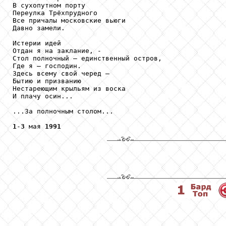
В сухопутном порту

Переулка Трёхпрудного

Все причалы московские вьюги

Давно замели.

Истерии идей

Отдан я на заклание, -

Стол полночный – единственный остров,

Где я – господин.

Здесь всему свой черед –

Бытию и призванию

Нестареющим крыльям из воска

И плачу осин...

...За полночным столом...

1
-
3
 мая 
1991