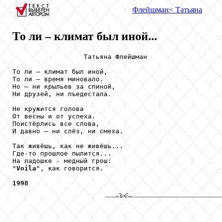
Флейшман
< Татьяна
То ли – климат был иной...
                  Татьяна Флейшман

То ли – климат был иной,

То ли – время миновало.

Но – ни крыльев за спиной,

Ни друзей, ни пъедестала.

Не кружится голова

От весны и от успеха.

Поистёрлись все слова,

И давно – ни слёз, ни смеха.

Так живёшь, как не живёшь...

Где-то прошлое пылится...

На ладошке - медный грош:

"
Voila
", как говорится.

1998