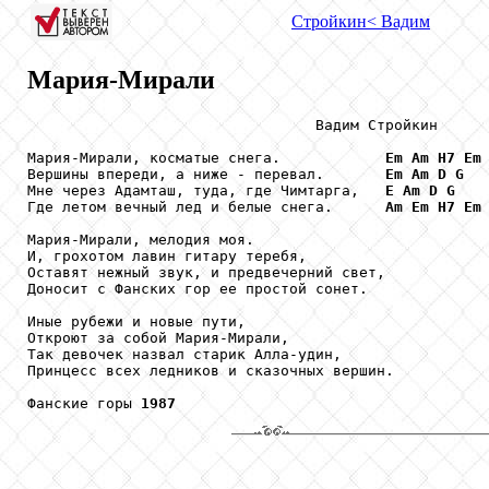
Стройкин
< Вадим
Мария-Мирали
                                 Вадим Стройкин

Мария-Мирали, косматые снега.            
Em
Am
H7
Em
Вершины впереди, а ниже - перевал.       
Em
Am
D
G
Мне через Адамташ, туда, где Чимтарга,   
E
Am
D
G
Где летом вечный лед и белые снега.      
Am
Em
H7
Em
Мария-Мирали, мелодия моя. 

И, грохотом лавин гитару теребя, 

Оставят нежный звук, и предвечерний свет, 

Доносит с Фанских гор ее простой сонет. 

Иные рубежи и новые пути, 

Откроют за собой Мария-Мирали, 

Так девочек назвал старик Алла-удин, 

Принцесс всех ледников и сказочных вершин. 

Фанские горы 
1987