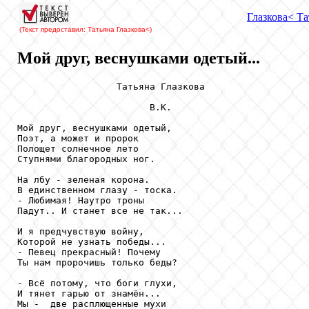
Глазкова
< Та
(Текст предоставил: Татьяна Глазкова
<)
Мой друг, веснушками одетый...
                  Татьяна Глазкова

                        В.К.

Мой друг, веснушками одетый,

Поэт, а может и пророк

Полощет солнечное лето

Ступнями благородных ног.

На лбу - зеленая корона.

В единственном глазу - тоска.

- Любимая! Наутро троны

Падут.. И станет все не так...

И я предчувствую войну,

Которой не узнать победы...

- Певец прекрасный! Почему

Ты нам пророчишь только беды?

- Всё потому, что боги глухи,

И тянет гарью от знамён...

Мы -  две расплющенные мухи
