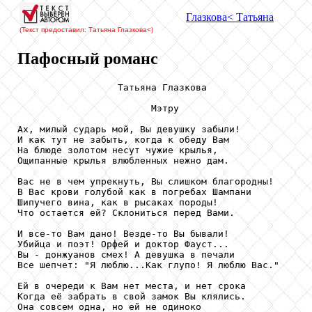
Глазкова
< Татьяна
(Текст предоставил: Татьяна Глазкова
<)
Пафосный романс
                  Татьяна Глазкова

                        Мэтру

Ах, милый сударь мой, Вы девушку забыли!

И как тут не забыть, когда к обеду Вам

На блюде золотом несут чужие крылья,

Ощипанные крылья влюбленных нежно дам.

Вас не в чем упрекнуть, Вы слишком благородны!

В Вас крови голубой как в погребах Шампани

Шипучего вина, как в рысаках породы!

Что остается ей? Склониться перед Вами.

И все-то Вам дано! Везде-то Вы бывали!

Убийца и поэт! Орфей и доктор Фауст...

Вы - донжуанов смех! А девушка в печали

Все шепчет: "Я люблю...Как глупо! Я люблю Вас."

Ей в очереди к Вам нет места, и нет срока

Когда её забрать в свой замок Вы клялись.

Она совсем одна, но ей не одиноко
