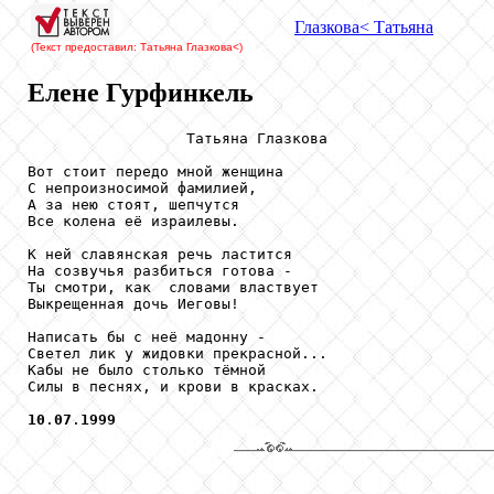
Глазкова
< Татьяна
(Текст предоставил: Татьяна Глазкова
<)
Елене Гурфинкель
                  Татьяна Глазкова

Вот стоит передо мной женщина

С непроизносимой фамилией,

А за нею стоят, шепчутся

Все колена её израилевы.

К ней славянская речь ластится

На созвучья разбиться готова -

Ты смотри, как  словами властвует

Выкрещенная дочь Иеговы!

Написать бы с неё мадонну -

Светел лик у жидовки прекрасной...

Кабы не было столько тёмной

Силы в песнях, и крови в красках.

10
.
07
.
1999