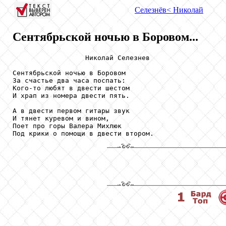
Селезнёв
< Николай
Сентябрьской ночью в Боровом...
                  Николай Селезнев

Сентябрьской ночью в Боровом

За счастье два часа поспать:

Кого-то любят в двести шестом

И храп из номера двести пять.

А в двести первом гитары звук

И тянет куревом и вином,

Поет про горы Валера Михлюк

Под крики о помощи в двести втором.