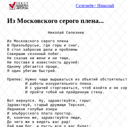
Селезнёв
< Николай
Из Московского серого плена...
                  Николай Селезнев

Из Московского серого плена

В Приэльбрусье, где горы и снег,

В стол забросив дела и проблемы

Совершаю сезонный побег.

Не сказав ни жене и ни теще,

Не поставя в известность друзей:

Одному убегается проще,

Я один убегаю быстрей.

Припев: Нужно чаще вырываться из объятий обстоятельст
        И работы изнурительного плена.

        И с удачей сторговаться, чтоб взойти и не сор
        И пройти тобой не пройденную стену.

Вот вернулся. Ну, здравствуйте, горы!

Здравствуй, старый дружище Терскол.

Ледников голубые озера

И эльбрусского плато простор.

И, конечно же, здравствуйте люди,

До чего же я видеть вас рад!

Дай вам Бог, и пусть все у вас будет:
