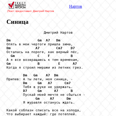
Нартов
(Текст предоставил: Дмитрий Нартов
Синица
                  Дмитрий Нартов

Dm
Gm
A7
Dm
Dm
A7
Cm7
D7
Осталась на пороге, как верный пёс,

Gm
C
F
B
Gm
B
E
A7
Когда я строил миражи из летних грез.

Dm
Gm
A7
Dm
Припев: А ты лети, моя синица, -

Dm
Gm
A7
Cm7
        Тебя в руке не удержать.

D7
Gm
A7
B
        Пускай моей мечте не сбыться -

Gm
A7
Dm
        Я журавля останусь ждать.

Какой соблазн списать все на холода,

Что выбирает каждый: где потеплей.
