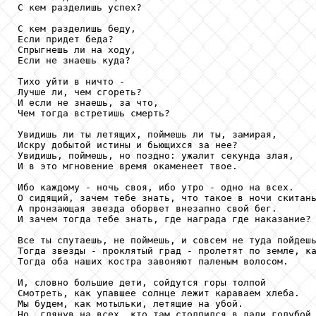
С кем разделишь успех?

С кем разделишь беду,

Если придет беда?

Спрыгнешь ли на ходу,

Если не знаешь куда?

Тихо уйти в ничто -

Лучше ли, чем сгореть?

И если не знаешь, за что,

Чем тогда встретишь смерть?

Увидишь ли ты летящих, поймешь ли ты, замирая,

Искру добытой истины и бьющихся за нее?

Увидишь, поймешь, но поздно: ужалит секунда злая,

И в это мгновение время окаменеет твое.

Ибо каждому - ночь своя, ибо утро - одно на всех.

О сидящий, зачем тебе знать, что такое в ночи скитань
А пронзающая звезда оборвет внезапно свой бег.

И зачем тогда тебе знать, где награда где наказание?

Все ты спутаешь, не поймешь, и совсем не туда пойдешь
Тогда звезды - проклятый град - пролетят по земле, ка
Тогда оба наших костра завоняют паленым волосом.

И, словно большие дети, сойдутся горы толпой

Смотреть, как упавшее солнце лежит караваем хлеба.

Мы будем, как мотыльки, летящие на убой.

Но, глянув на всех, кто там столпился в дали голубой,