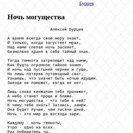
Бурцев
Ночь могущества
                  Алексей Бурцев

А время всегда свою меру знает,

И только, когда загустеет мрак,

Над нами слепая ночь засияет,

Безмолвно храня в себе тайный знак.

Тогда темнота затрепещет над нами,

Как будто огромное тайное знамя.

И ночь над пустыней чернее и гуще,

Но лишь потеряв путеводный свет,

Узнаешь, что значит быть ночью идущим.

Звезда не поможет, когда ее нет.

Лишь слово кинжалом тебя пронижет,

А небо станет проще и ближе.

Ночь могущества - что тебе в ней?

К чему тебе знать? Затаись, замри.

Она будет лучше, чем тысячи дней.

Ночь - это мир до восхода зари.

Каждому - ночь темноты,

Утро - одно на всех.

Раз победитель ты,
