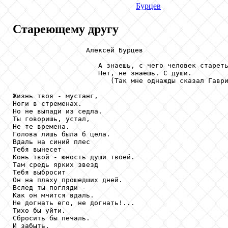
Бурцев
Стареющему другу
                  Алексей Бурцев

                     А знаешь, с чего человек стареть
                     Нет, не знаешь. С души.

                        (Так мне однажды сказал Гаври
Жизнь твоя - мустанг,

Ноги в стременах.

Но не выпади из седла.

Ты говоришь, устал,

Не те времена.

Голова лишь была б цела.

Вдаль на синий плес

Тебя вынесет

Конь твой - юность души твоей.

Там средь ярких звезд

Тебя выбросит

Он на плаху прошедших дней.

Вслед ты погляди -

Как он мчится вдаль.

Не догнать его, не догнать!...

Тихо бы уйти.

Сбросить бы печаль.

И забыть.
