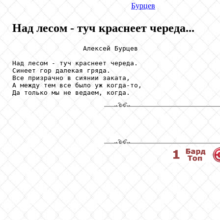
Бурцев
Над лесом - туч краснеет череда...
                  Алексей Бурцев

Над лесом - туч краснеет череда.

Синеет гор далекая гряда.

Все призрачно в сиянии заката,

А между тем все было уж когда-то,

Да только мы не ведаем, когда.