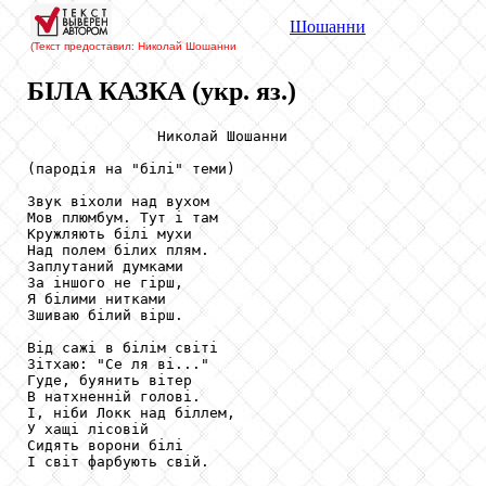
Шошанни
(Текст предоставил: Николай Шошанни
БІЛА КАЗКА (укр. яз.)
               Николай Шошанни

(пародія на "білі" теми)

Звук віхоли над вухом

Мов плюмбум. Тут і там

Кружляють білі мухи

Над полем білих плям.

Заплутаний думками

За іншого не гірш,

Я білими нитками

Зшиваю білий вірш.

Від сажі в білім світі

Зітхаю: "Се ля ві..."

Гуде, буянить вітер

В натхненній голові.

І, ніби Локк над біллем,

У хащі лісовій

Сидять ворони білі

І світ фарбують свій.
