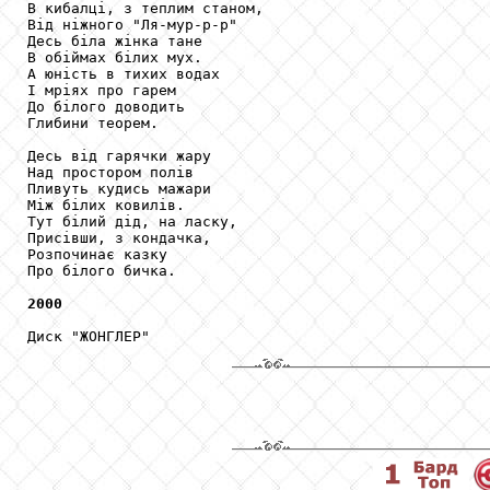
В кибалці, з теплим станом,

Від ніжного "Ля-мур-р-р"

Десь біла жінка тане

В обіймах білих мух.

А юність в тихих водах

І мріях про гарем

До білого доводить

Глибини теорем.

Десь від гарячки жару

Над простором полів

Пливуть кудись мажари

Між білих ковилів.

Тут білий дід, на ласку,

Присівши, з кондачка,

Розпочинає казку

Про білого бичка.

2000
Диск "ЖОНГЛЕР"