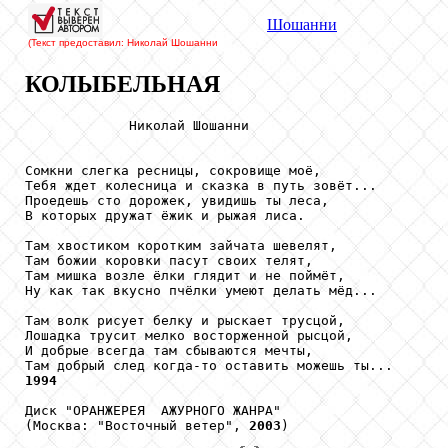
Шошанни
(Текст предоставил: Николай Шошанни
КОЛЫБЕЛЬНАЯ
             Николай Шошанни

Сомкни слегка ресницы, сокровище моё,

Тебя ждет колесница и сказка в путь зовёт...

Проедешь сто дорожек, увидишь ты леса,

В которых дружат ёжик и рыжая лиса.

Там хвостиком коротким зайчата шевелят,

Там божии коровки пасут своих телят,

Там мишка возле ёлки глядит и не поймёт,

Ну как так вкусно пчёлки умеют делать мёд...

Там волк рисует белку и рыскает трусцой,

Лошадка трусит мелко восторженной рысцой,

И добрые всегда там сбываются мечты,

1994
Диск "ОРАНЖЕРЕЯ  АЖУРНОГО ЖАНРА"

(Москва: "Восточный ветер", 
2003
)