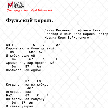
(Текст предоставил: Юрий Вайханский
Фульский король
                    Стихи Иоганна Вольфганга Гете

                    Перевод с немецкого Бориса Пастер
                    Музыка Юрия Вайханского

Am
F
G
C
A7
Король жил в Фуле дальной,

Dm
Gm7
A7
И кубок золотой

Dm
G7
C
F
Хранил он, дар прощальный

Dm
E7
Am
Возлюбленной одной.

H7
Em
Когда он пил из кубка,

Am7
Dm7
G7
C
F
Он вспоминал голубку

Dm
E7
Am
И слезы утирал.
