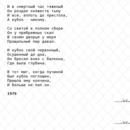
И в смертный час тяжелый

Он роздал княжеств тьму

И все, вплоть до престола,

А кубок - никому.

Со свитой в полном сборе

Он у прибрежных скал

В своем дворце у моря

Прощальный пир давал.

И кубок свой червонный,

Осушенный до дна,

Он бросил вниз с балкона,

Где выла глубина.

В тот миг, когда пучиной

Был кубок поглощен,

Пришла ему кончина,

И больше не пил он.

1979