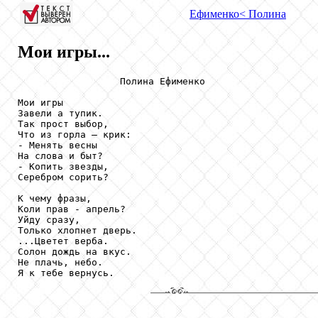
Ефименко
< Полина
Мои игры...
                  Полина Ефименко

Мои игры

Завели а тупик.

Так прост выбор,

Что из горла – крик:

- Менять весны

На слова и быт?

- Копить звезды,

Серебром сорить?

К чему фразы,

Коли прав - апрель?

Уйду сразу,

Только хлопнет дверь.

...Цветет верба.

Солон дождь на вкус.

Не плачь, небо.

Я к тебе вернусь.