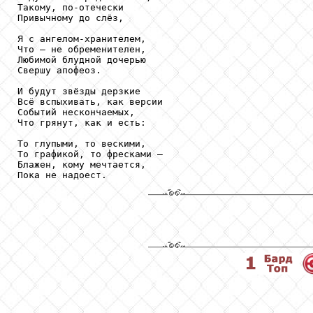
Такому, по-отечески

Привычному до слёз,

Я с ангелом-хранителем,

Что – не обременителен,

Любимой блудной дочерью

Свершу апофеоз.

И будут звёзды дерзкие

Всё вспыхивать, как версии

Событий нескончаемых,

Что грянут, как и есть:

То глупыми, то вескими,

То графикой, то фресками –

Блажен, кому мечтается,

Пока не надоест.