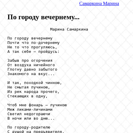
Самаркина
Марина
По городу вечернему...
                  Марина Самаркина

По городу вечернему

Почти что по-дочернему

Не то что прогуляюсь,

А так себе – пройдусь:

Забыв про огорчения

От воздуха ничейного

Глотну давно забытого

Знакомого на вкус...

И так, походкой чинною,

Не смытая пучиною,

Из рек народа прочего,

Стекающих в одну,

Чтоб мне фонарь – лучиною

Меж ликами-личинами

Светил недогораючи

В ночи или во дню...

По городу-родителю

С душой на предъявителя,
