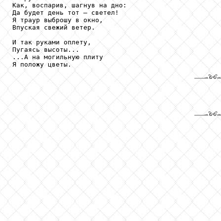
Как, воспарив, шагнув на дно:

Да будет день тот – светел!

Я траур выброшу в окно,

Впуская свежий ветер.

И так руками оплету,

Пугаясь высоты...

...А на могильную плиту

Я положу цветы.