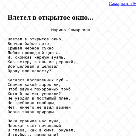
Самаркина
М
Влетел в открытое окно...
                  Марина Самаркина

Влетел в открытое окно,

Венчая бабье лето,

Срывая черное сукно

Любви прошедшей цвета.

И, скомкав черную вуаль,

Как ветер, столь же дерзкий,

Все целовал и целовал

Вдову или невесту?

Касался воспаленных губ –

Снимал какой зарок ли,

Чтоб звуки похоронных труб

Хотя б на миг умолкли?

Не уводил в постылый плен,

Не требовал свободы, -

Нет, ничего не взял взамен,

Верша закон природы.

Пока хранила нас луна,

Плеская свет печальный

В глаза, как в омут, окунал,

И трубы... замолчали!
