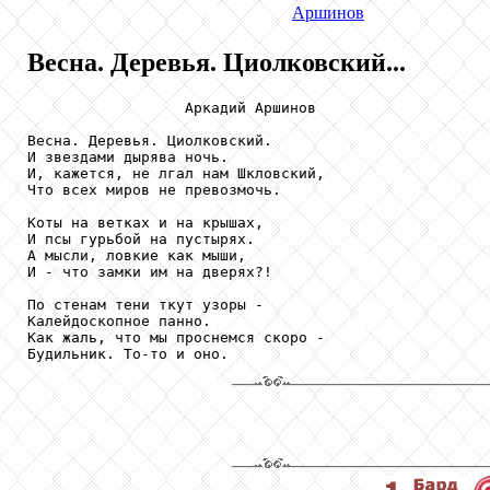
Аршинов
Весна. Деревья. Циолковский...
                  Аркадий Аршинов

Весна. Деревья. Циолковский.

И звездами дырява ночь.

И, кажется, не лгал нам Шкловский,

Что всех миров не превозмочь.

Коты на ветках и на крышах,

И псы гурьбой на пустырях.

А мысли, ловкие как мыши,

И - что замки им на дверях?!

По стенам тени ткут узоры -

Калейдоскопное панно.

Как жаль, что мы проснемся скоро -

Будильник. То-то и оно.