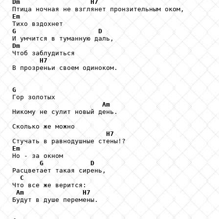
Dm
H7
Em
G
D
Dm

Чтоб заблудиться

H7
В прозреньи своем одиноком.

G

Гор золотых

Am
Никому не сулит новый день.

Сколько же можно

H7
Em

Но - за окном

G
D
Расцветает такая сирень,

C
Что все же верится:

Am
H7
Будут в душе перемены.
