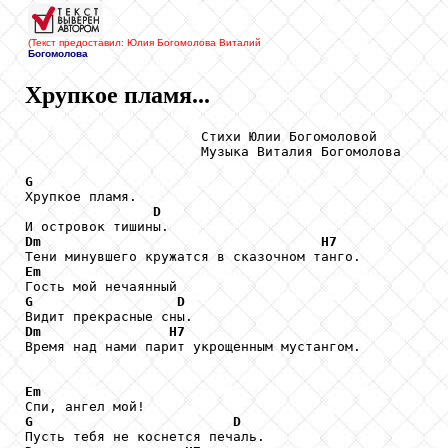
(Текст предоставил: Юлия Богомолова
Виталий
Богомолова
Хрупкое пламя...
                      Стихи Юлии Богомоловой

                      Музыка Виталия Богомолова

G

Хрупкое пламя.

D
Dm
H7
Em
G
D
Dm
H7
Время над нами парит укрощенным мустангом.

Em
G
D